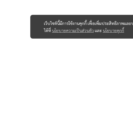
เว็บไซต์นี้มีการใช้งานคุกกี้ เพื่อเพิ่มประสิทธิภาพ
ได้ที่
นโยบายความเป็นส่วนตัว
และ
นโยบายคุกกี้
สินค้า
หัวสายไฮดรอ
516 โครงการกรีนเวิร์ค อินดัสเตรียล