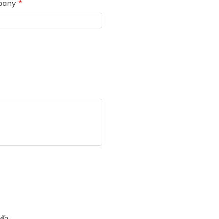
pany
ตัว