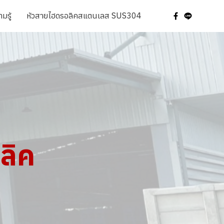
มรู้
หัวสายไฮดรอลิคสแตนเลส SUS304
ลิค