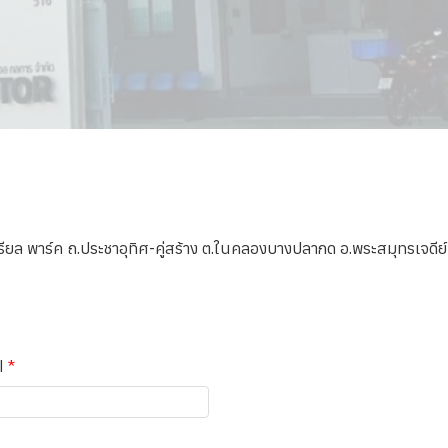
เตรียล พาร์ค ถ.ประชาอุทิศ-คู่สร้าง ต.ในคลองบางปลากด อ.พระสมุทรเจด
l